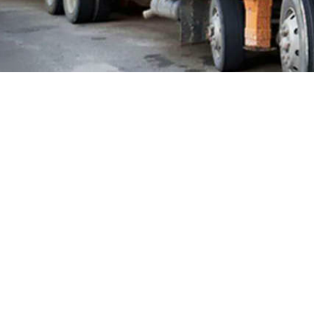
Sewa
Dari:K
Ke:Buki
Hubung