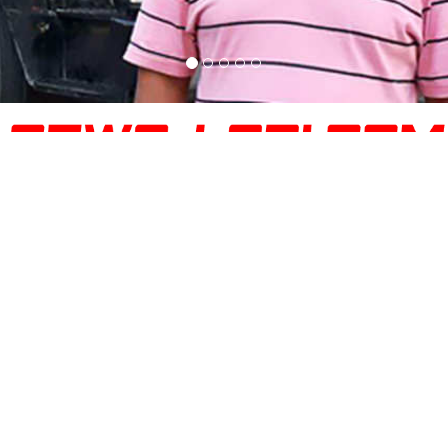
 Lori Kuala Lumpur Ke 
Pasir
uala Lumpur
t Pasir
i kami:0195993929