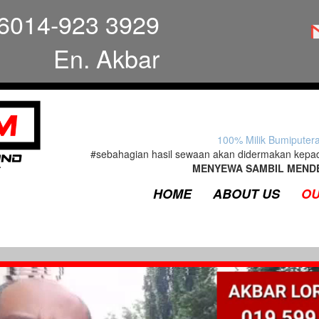
6014-923 3929
En. Akbar
100% Milik Bumiputer
#sebahagian hasil sewaan akan didermakan kepa
MENYEWA SAMBIL MEND
HOME
ABOUT US
OU